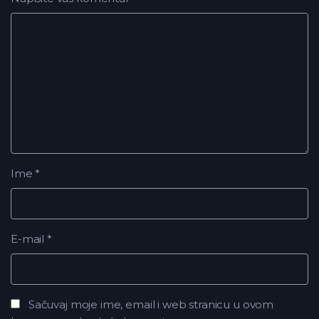
Ime
*
E-mail
*
Sačuvaj moje ime, email i web stranicu u ovom