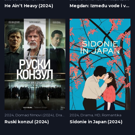
He Ain’t Heavy (2024)
Megdan: Između vode i vatre (2024)
2024
Domaci filmovi (2024)
,
Drama
,
2024
HD
Drama
,
HD
,
Romantika
Ruski konzul (2024)
Sidonie in Japan (2024)