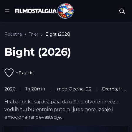
Početna
Triler
Bight (2026)
Bight (2026)
+ Playlistu
2026
1h 20min
Imdb Ocena: 6.2
Drama
,
HD
,
H
Hrabar pokušaj dva para da uđu u otvorene veze
vodi ih turbulentnim putem ljubomore, izdaje i
emocionalne devastacije.