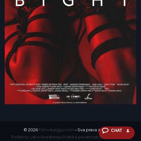
© 2026
Filmostalgija.com
– Sva prava zadržana.
CHAT
Početna
Uslovi korištenja
Politika privatnosti
DMCA
Kontakt