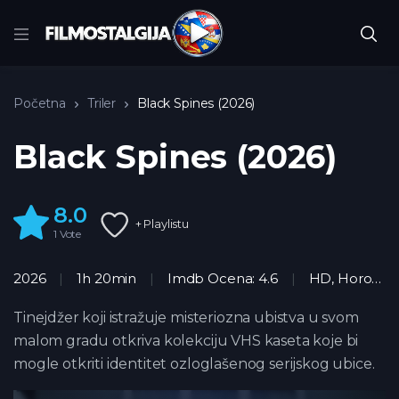
Početna
Triler
Black Spines (2026)
Black Spines (2026)
8.0
+ Playlistu
1
Vote
2026
1h 20min
Imdb Ocena: 4.6
HD
,
Horor
,
Tr
Tinejdžer koji istražuje misteriozna ubistva u svom
malom gradu otkriva kolekciju VHS kaseta koje bi
mogle otkriti identitet ozloglašenog serijskog ubice.