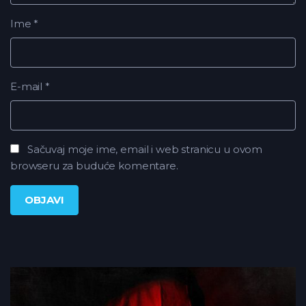
Ime
*
E-mail
*
Sačuvaj moje ime, email i web stranicu u ovom
browseru za buduće komentare.