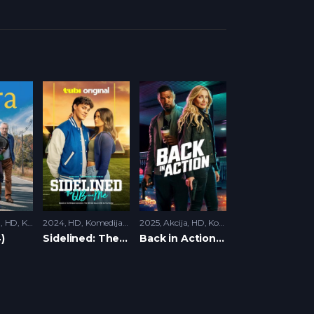
ika
a
,
HD
,
Komedija
2024
HD
,
Komedija
,
Romantika
2025
Akcija
,
HD
,
Komedija
)
Sidelined: The QB & Me (2024)
Back in Action (2025)