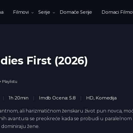
na
Filmovi
Serije
Domaće Serije
Domaci Filmo
dies First (2026)
+ Playlistu
1h 20min
Imdb Ocena: 5.8
HD
,
Komedija
ntnom, ali harizmatičnom ženskaru život pun novca, moći
nih avantura se preokreće kada se probudi u paralelnom 
 dominiraju žene.