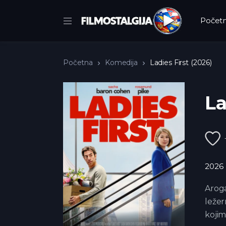
Počet
Početna
Komedija
Ladies First (2026)
La
2026
Aroga
ležer
kojim