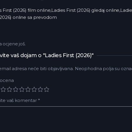
s First (2026) film online,Ladies First (2026) gledaj online,Lad
 (2026) online sa prevodom
ocjene još.
vite vaš dojam o "Ladies First (2026)"
email adresa neće biti objavljivana.
Neophodna polja su ozna
 ocena
ite vaš komentar
*