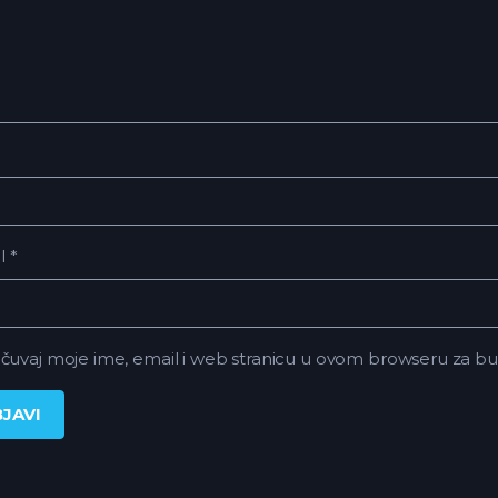
il
*
čuvaj moje ime, email i web stranicu u ovom browseru za 