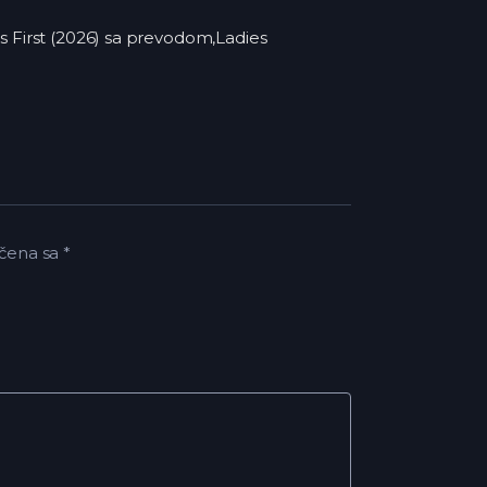
ies First (2026) sa prevodom,Ladies
čena sa
*