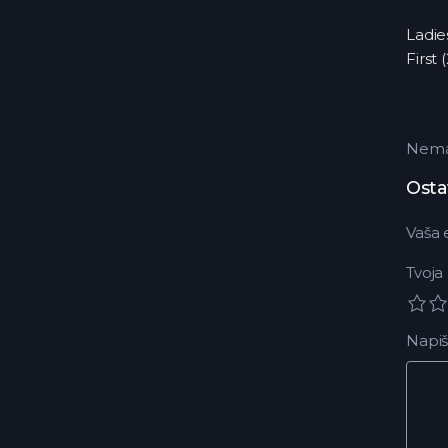
Ladie
First
Nema 
Osta
Vaša 
Tvoja
Napiš