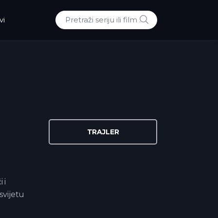
POTRAZI
vi
Traži:
TRAJLER
 i
svijetu