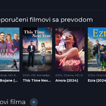
eporučeni filmovi sa prevodom
Akcija
,
HD
,
Komedija
2024
HD
,
Komedija
,
Romantika
2024
Drama
,
HD
,
Komedija
2024
,
Romant
Dram
Biser Bojane (2017)
This Time Next Year (2024)
Anora (2024)
Ezra (2024
lovi filma