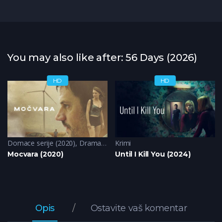
You may also like after: 56 Days (2026)
HD
HD
Domace serije (2020)
,
Drama
,
Krimi
Krimi
,
Misterija
Mocvara (2020)
Until I Kill You (2024)
Opis
Ostavite vaš komentar