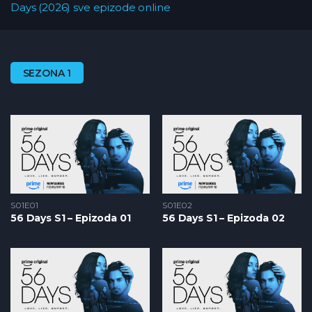
Days (2026) sve epizode online
SEZONA 1
S01E01
S01E02
56 Days S1 – Epizoda 01
56 Days S1 – Epizoda 02