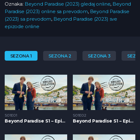
Oznaka:
Beyond Paradise (2023) gledaj online
,
Beyond
Paradise (2023) online sa prevodom
,
Beyond Paradise
(2023) sa prevodom
,
Beyond Paradise (2023) sve
epizode online
SEZONA 1
SEZONA 2
SEZONA 3
SEZO
S01E01
S01E02
Beyond Paradise S1 – Epizoda 01
Beyond Paradise S1 – Epizoda 02