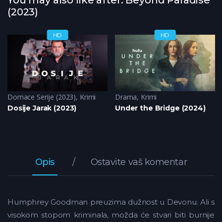
(2023)
HD
HD
ler
Domace Serije (2023)
,
Krimi
Drama
,
Krimi
Dosije Jarak (2023)
Under the Bridge (2024)
Opis
Ostavite vaš komentar
Humphrey Goodman preuzima dužnost u Devonu. Ali s
visokom stopom kriminala, možda će stvari biti burnije