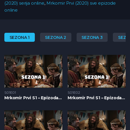
(2020) serija online
,
Mrkomir Prvi (2020) sve epizode
online
SEZONA 1
SEZONA 2
SEZONA 3
SEZO
S01E01
S01E02
Mrkomir Prvi S1 – Epizoda 01
Mrkomir Prvi S1 – Epizoda 02