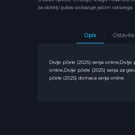
za obitelj i ljubav pokazuje jačom od svega.
Opis
Ostavit
Divlje pčele (2025) serija online,Divlj
online,Divlje pčele (2025) serija za gl
pčele (2025) domaca serija online