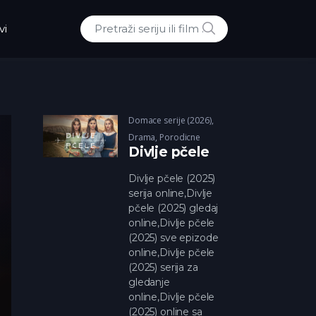
POTRAZI
vi
Traži:
Domace serije (2026)
,
Drama
,
Porodicne
Divlje pčele
Divlje pčele (2025)
serija online,Divlje
pčele (2025) gledaj
online,Divlje pčele
(2025) sve epizode
online,Divlje pčele
(2025) serija za
gledanje
online,Divlje pčele
(2025) online sa