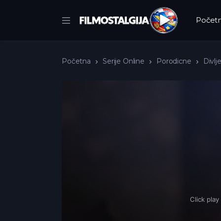
Počet
Početna
Serije Online
Porodicne
Divlj