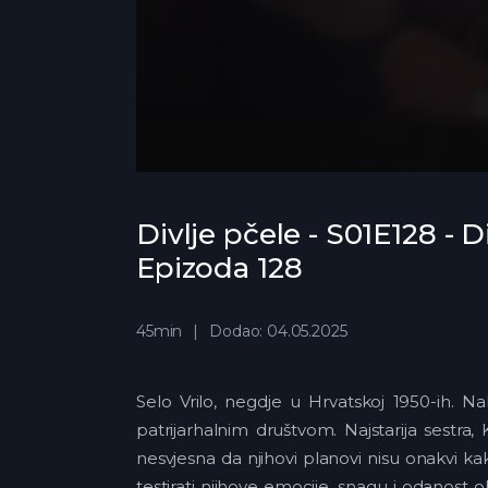
Divlje pčele - S01E128 - D
Epizoda 128
45min
Dodao: 04.05.2025
Selo Vrilo, negdje u Hrvatskoj 1950-ih. N
patrijarhalnim društvom. Najstarija sestra, 
nesvjesna da njihovi planovi nisu onakvi ka
testirati njihove emocije, snagu i odanost 