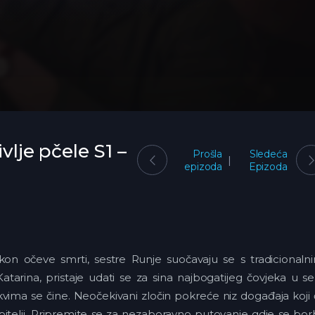
ivlje pčele S1 –
Prošla
Sledeća
epizoda
Epizoda
akon očeve smrti, sestre Runje suočavaju se s tradicionaln
Katarina, pristaje udati se za sina najbogatijeg čovjeka u se
kvima se čine. Neočekivani zločin pokreće niz događaja koji
obitelji. Pripremite se za nezaboravno putovanje gdje se bo