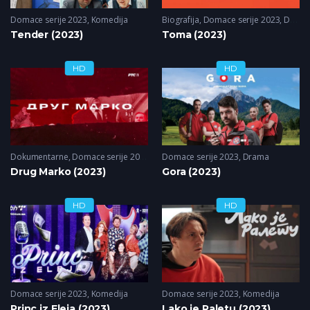
Domace serije 2023
,
Komedija
Biografija
,
Domace serije 2023
,
Drama
Tender (2023)
Toma (2023)
HD
HD
Dokumentarne
,
Domace serije 2023
Domace serije 2023
,
Drama
Drug Marko (2023)
Gora (2023)
HD
HD
Domace serije 2023
,
Komedija
Domace serije 2023
,
Komedija
Princ iz Eleja (2023)
Lako je Raletu (2023)