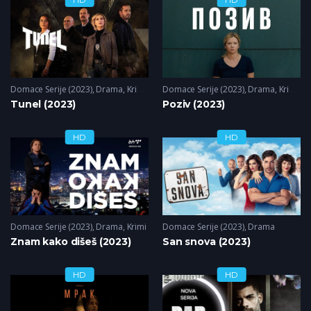
Domace Serije (2023)
,
Drama
,
Krimi
,
Triler
Domace Serije (2023)
,
Drama
,
Krimi
,
Tr
Tunel (2023)
Poziv (2023)
HD
HD
Domace Serije (2023)
,
Drama
,
Krimi
Domace Serije (2023)
,
Drama
Znam kako dišeš (2023)
San snova (2023)
HD
HD