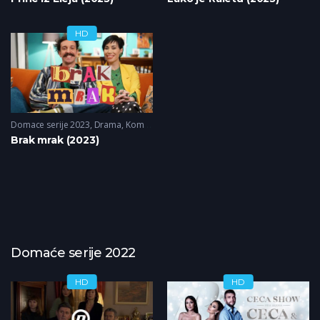
HD
Domace serije 2023
,
Drama
,
Komedija
Brak mrak (2023)
Domaće serije 2022
HD
HD