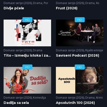
Domace serije (2026)
,
Drama
,
Porodicne
Domace serije (2026)
,
Drama
,
Komedija
Divlje pčele
Frust (2026)
HD
HD
Domace serije (2026)
,
Drama
Domace serije (2026)
,
Rijaliti emisije
Tito – Izmedju istoka i zapada (2026)
Savrseni Podcast (2026)
HD
HD
Domace serije (2026)
,
Komedija
Domace serije (2026)
,
Drama
,
Krimi
Dadilja sa sela
Apsolutnih 100 (2026)