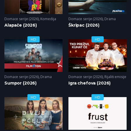
Domace serije (2026)
,
Komedija
Domace serije (2026)
,
Drama
Alapače (2026)
Škripac (2026)
HD
HD
Domace serije (2026)
,
Drama
Domace serije (2026)
,
Rijaliti emisije
Sumpor (2026)
Igra chefova (2026)
HD
HD