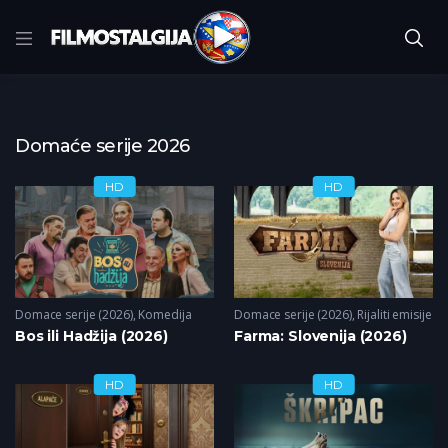
Domaće serije 2026
HD
HD
Domace serije (2026)
,
Komedija
Domace serije (2026)
,
Rijaliti emisije
Bos ili Hadžija (2026)
Farma: Slovenija (2026)
HD
HD