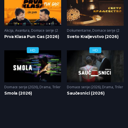
Akcija
,
Avantura
,
Domace serije (2026)
,
Komedija
Dokumentarne
,
Domace serije (2026)
Prva Klasa Pun Gas (2026)
Sveto Kraljevstvo (2026)
HD
HD
Domace serije (2026)
,
Drama
,
Triler
Domace serije (2026)
,
Drama
,
Triler
Smola (2026)
Saučesnici (2026)