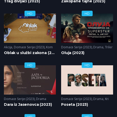
Trag divljači (2023)
Zakopane tajne (2023)
HD
HD
Akcija
,
Domace Serije (2023)
,
Komedija
Domace Serije (2023)
,
Drama
,
Triler
Oblak u službi zakona (2023)
Oluja (2023)
HD
HD
Domace Serije (2023)
,
Drama
Domace Serije (2023)
,
Drama
,
Krimi
,
Tr
Dara iz Jasenovca (2023)
Poseta (2023)
HD
HD