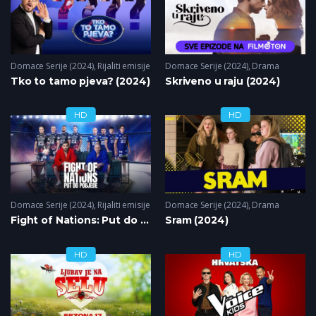
Domace Serije (2024)
,
Rijaliti emisije
Domace Serije (2024)
,
Drama
Tko to tamo pjeva? (2024)
Skriveno u raju (2024)
HD
HD
Domace Serije (2024)
,
Rijaliti emisije
Domace Serije (2024)
,
Drama
Fight of Nations: Put do pobjede (2024)
Sram (2024)
HD
HD