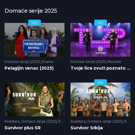
Domaće serije 2025
HD
HD
Domace serije (2025)
,
Drama
Domace serije (2025)
,
Muzicke
Pelagijin venac (2025)
Tvoje lice zvuči poznato (2024)
HD
Avantura
,
Domace serije (2025)
,
Rijaliti emisije
Avantura
2025
,
Domace serije (2025)
,
Rijaliti emisije
Survivor plus SR
Survivor Srbija