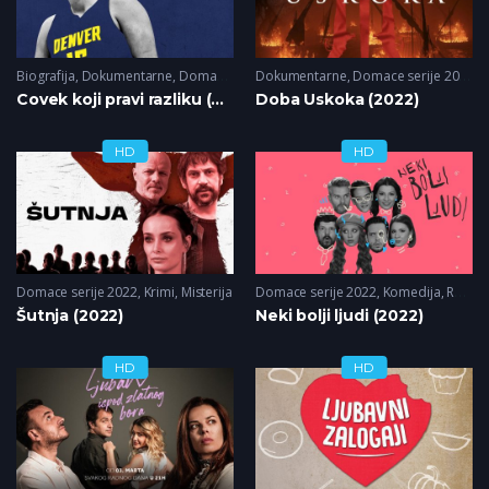
Biografija
,
Dokumentarne
,
Domace serije 2022
Dokumentarne
,
Domace serije 2022
,
H
Covek koji pravi razliku (2022)
Doba Uskoka (2022)
HD
HD
Domace serije 2022
,
Krimi
,
Misterija
Domace serije 2022
,
Komedija
,
Romantika
Šutnja (2022)
Neki bolji ljudi (2022)
HD
HD