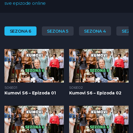
sve epizode online
SEZONA 6
SEZONA 5
SEZONA 4
SEZO
S06E01
S06E02
Kumovi S6 – Epizoda 01
Kumovi S6 – Epizoda 02