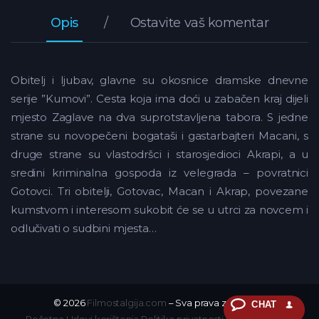
Opis
Ostavite vaš komentar
Obitelj i ljubav, glavne su okosnice dramske dnevne
serije ”Kumovi”. Cesta koja ima doći u zabačen kraj dijeli
mjesto Zaglave na dva suprotstavljena tabora. S jedne
strane su novopečeni bogataši i gastarbajteri Macani, s
druge strane su vlastodršci i starosjedioci Akrapi, a u
sredini kriminalna gospoda iz velegrada – povratnici
Gotovci. Tri obitelji, Gotovac, Macan i Akrap, povezane
kumstvom i interesom sukobit će se u utrci za novcem i
odlučivati o sudbini mjesta…
© 2026
Filmostalgija.com
– Sva prava zadržana.
CHAT