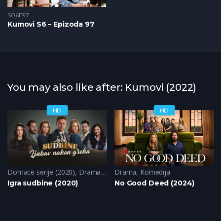
S06E97
Kumovi S6 – Epizoda 97
You may also like after: Kumovi (2022)
HD
HD
Domace serije (2020)
,
Drama
,
Komedija
Drama
,
Komedija
Igra sudbine (2020)
No Good Deed (2024)