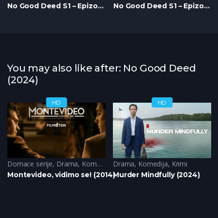
No Good Deed S1 – Epizoda 07
No Good Deed S1 – Epizoda 08
You may also like after: No Good Deed
(2024)
HD
HD
Turske Serije
Domace serije
,
Drama
,
Komedija
Drama
,
Komedija
,
Krimi
Montevideo, vidimo se! (2014)
Murder Mindfully (2024)