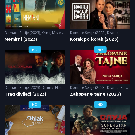
Domace Serije (2023)
,
Krimi
,
Misterija
,
Triler
Domace Serije (2023)
,
Drama
Nemirni (2023)
Korak po korak (2023)
HD
HD
Domace Serije (2023)
,
Drama
,
Historija
,
Domace Serije (2023)
Triler
,
Drama
,
Romantika
Trag divljači (2023)
Zakopane tajne (2023)
HD
HD