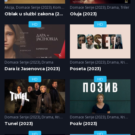
Akcija
,
Domace Serije (2023)
,
Komedija
Domace Serije (2023)
,
Drama
,
Triler
Oblak u službi zakona (2023)
Oluja (2023)
HD
HD
Domace Serije (2023)
,
Drama
Domace Serije (2023)
,
Drama
,
Krimi
,
Tr
Dara iz Jasenovca (2023)
Poseta (2023)
HD
HD
Domace Serije (2023)
,
Drama
,
Krimi
,
Triler
Domace Serije (2023)
,
Drama
,
Krimi
,
Tr
Tunel (2023)
Poziv (2023)
HD
HD