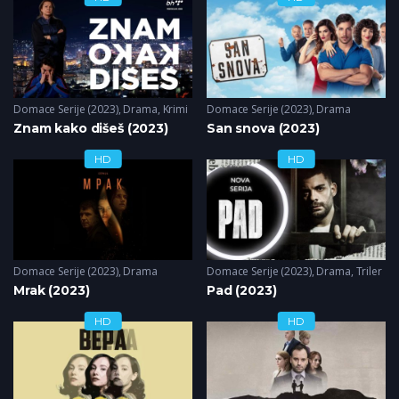
Domace Serije (2023)
,
Drama
,
Krimi
Domace Serije (2023)
,
Drama
Znam kako dišeš (2023)
San snova (2023)
HD
HD
Domace Serije (2023)
,
Drama
Domace Serije (2023)
,
Drama
,
Triler
Mrak (2023)
Pad (2023)
HD
HD