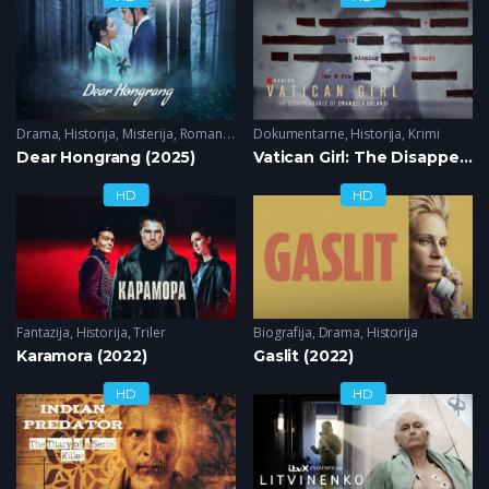
Drama
,
Historija
,
Misterija
,
Romantika
Dokumentarne
,
Historija
,
Krimi
Dear Hongrang (2025)
Vatican Girl: The Disappearance of Emanuela Orlandi (2022)
HD
HD
Fantazija
,
Historija
,
Triler
Biografija
,
Drama
,
Historija
Karamora (2022)
Gaslit (2022)
HD
HD