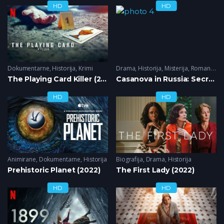
HD
HD
Dokumentarne
,
Historija
,
Krimi
Drama
,
Historija
,
Misterija
,
Romantika
The Playing Card Killer (2022)
Casanova in Russia: Secret Mission (2022)
HD
HD
Animirane
,
Dokumentarne
,
Historija
Biografija
,
Drama
,
Historija
Prehistoric Planet (2022)
The First Lady (2022)
HD
HD