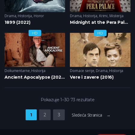
Drama
,
Historija
,
Horor
Drama
,
Historija
,
Krimi
,
Misterija
1899 (2022)
Midnight at the Pera Palace (2022)
HD
HD
Dokumentarne
,
Historija
Domace serije
,
Drama
,
Historija
Ancient Apocalypse (2022)
Vere i zavere (2016)
Pokazuje 1–30 73 rezultate
1
2
3
Sledeća Stranica →