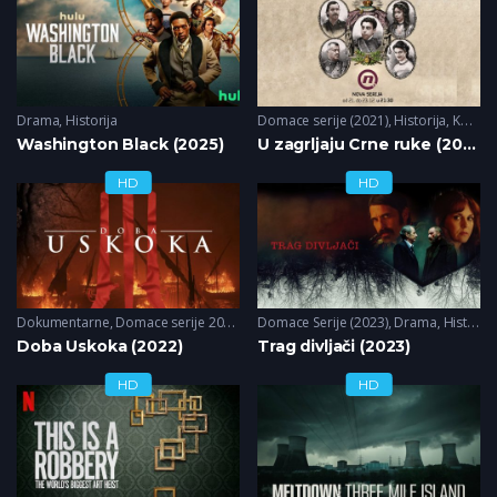
Drama
,
Historija
Domace serije (2021)
,
Historija
,
Komedija
Washington Black (2025)
U zagrljaju Crne ruke (2021)
HD
HD
Dokumentarne
,
Domace serije 2022
,
Historija
Domace Serije (2023)
,
Drama
,
Historija
Doba Uskoka (2022)
Trag divljači (2023)
HD
HD