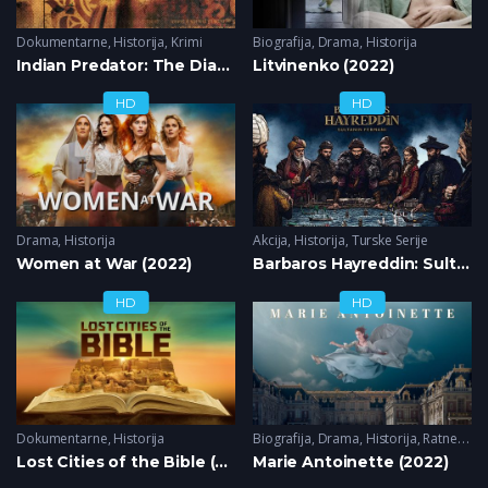
Dokumentarne
,
Historija
,
Krimi
Biografija
,
Drama
,
Historija
Indian Predator: The Diary of a Serial Killer (2022)
Litvinenko (2022)
HD
HD
Drama
,
Historija
Akcija
,
Historija
,
Turske Serije
Women at War (2022)
Barbaros Hayreddin: Sultanin Fermani (2022)
HD
HD
Dokumentarne
,
Historija
Biografija
,
Drama
,
Historija
,
Ratne
,
Rom
Lost Cities of the Bible (2022)
Marie Antoinette (2022)