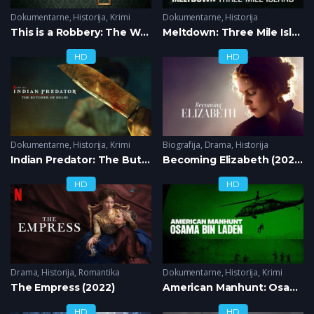
Dokumentarne
,
Historija
,
Krimi
Dokumentarne
,
Historija
This is a Robbery: The World’s Biggest Art Heist (2021)
Meltdown: Three Mile Island (2022)
HD
HD
Dokumentarne
,
Historija
,
Krimi
Biografija
,
Drama
,
Historija
Indian Predator: The Butcher of Delhi (2022)
Becoming Elizabeth (2022)
HD
HD
Drama
,
Historija
,
Romantika
Dokumentarne
,
Historija
,
Krimi
The Empress (2022)
American Manhunt: Osama bin Laden (2025)
HD
HD