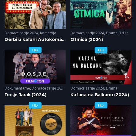
Domace serije 2024
,
Komedija
Domace serije 2024
,
Drama
,
Triler
Derbi u kafani Autokomanda (2024)
Otmica (2024)
HD
HD
Dokumentarne
,
Domace serije 2024
,
Krimi
Domace serije 2024
,
Misterija
,
Drama
Dosje Jarak (2024)
Kafana na Balkanu (2024)
HD
HD