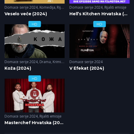
Domace serije 2024
,
Komedija
,
Rijaliti emisije
Domace serije 2024
,
Rijaliti emisije
Veselo veče (2024)
Hell’s Kitchen Hrvatska (2024)
HD
HD
Domace serije 2024
,
Drama
,
Krimi
,
Triler
Domace serije 2024
Koža (2024)
V Efekat (2024)
HD
Domace serije 2024
,
Rijaliti emisije
Masterchef Hrvatska (2024)