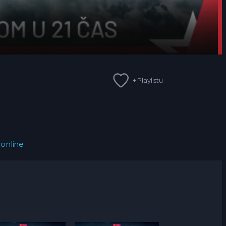
+ Playlistu
online