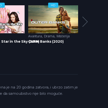
D
HD
H
Avantura
,
Drama
,
Misterija
Domace Serije (
Star in the Sky (2019)
Outer Banks (2020)
Nedelja (2024
na je na 20 godina zatvora, i ubrzo zatim je
ore da samoubistvo nije bilo moguće.