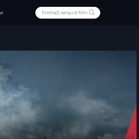
POTRAZI
vi
Traži: