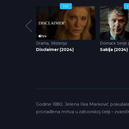
HD
HD
 2024
,
Drama
Drama
,
Misterija
Domace Serije 
sti (2024)
Disclaimer (2024)
Sablja (2024)
Godine 1882. Jelena Ilka Marković pokušala 
pronađena mrtva u zatvorskoj ćeliji – zvanič