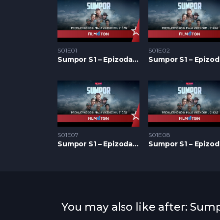
S01E01
S01E02
Sumpor S1 – Epizoda 01
S01E07
S01E08
Sumpor S1 – Epizoda 07
You may also like after: Sum