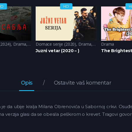
HD
HD
H
(2024)
,
Drama
,
Krimi
Domace serije (2020)
,
Triler
,
Drama
,
Krimi
Drama
,
Triler
Juzni vetar (2020 – )
The Brightest 
Opis
Ostavite vaš komentar
je da ubije kralja Milana Obrenovića u Sabornoj crkvi. Osuđe
na verzija glasi da se obesila peškirom o krevet. Tragovi gov