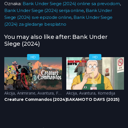
Oznaka:
Bank Under Siege (2024) online sa prevodom
,
Bank Under Siege (2024) serija online
,
Bank Under
Siege (2024) sve epizode online
,
Bank Under Siege
(2024) za gledanje besplatno
You may also like after: Bank Under
Siege (2024)
HD
HD
rimi
Akcija
,
Triler
,
Animirane
,
Avantura
,
Fantazija
Akcija
,
Avantura
,
Komedija
Creature Commandos (2024)
SAKAMOTO DAYS (2025)