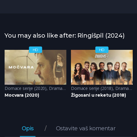
You may also like after: Ringišpil (2024)
HD
HD
Krimi
Domace serije (2020)
,
Triler
,
Drama
,
Krimi
Domace serije (2018)
,
Misterija
,
Drama
,
Ko
Mocvara (2020)
Žigosani u reketu (2018)
Opis
Ostavite vaš komentar