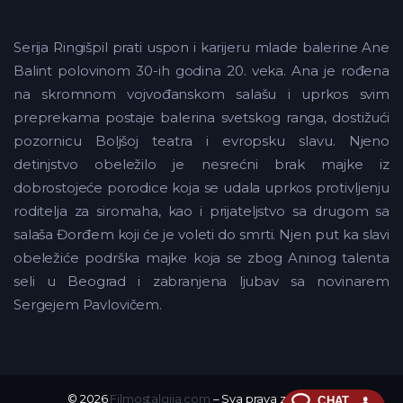
Serija Ringišpil prati uspon i karijeru mlade balerine Ane
Balint polovinom 30-ih godina 20. veka. Ana je rođena
na skromnom vojvođanskom salašu i uprkos svim
preprekama postaje balerina svetskog ranga, dostižući
pozornicu Boljšoj teatra i evropsku slavu. Njeno
detinjstvo obeležilo je nesrećni brak majke iz
dobrostojeće porodice koja se udala uprkos protivljenju
roditelja za siromaha, kao i prijateljstvo sa drugom sa
salaša Đorđem koji će je voleti do smrti. Njen put ka slavi
obeležiće podrška majke koja se zbog Aninog talenta
seli u Beograd i zabranjena ljubav sa novinarem
Sergejem Pavlovičem.
© 2026
Filmostalgija.com
– Sva prava zadržana.
CHAT