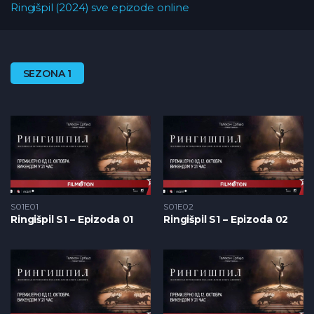
Ringišpil (2024) sve epizode online
SEZONA 1
S01E01
S01E02
Ringišpil S1 – Epizoda 01
Ringišpil S1 – Epizoda 02