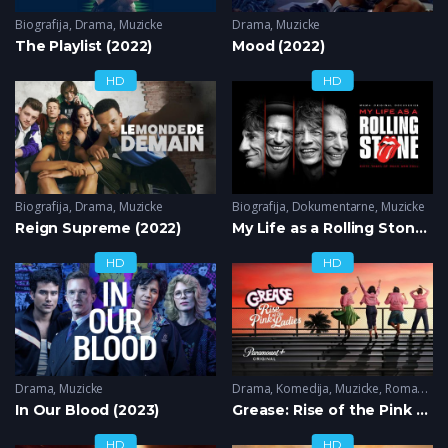
Biografija
,
Drama
,
Muzicke
Drama
,
Muzicke
The Playlist (2022)
Mood (2022)
HD
HD
Biografija
,
Drama
,
Muzicke
Biografija
,
Dokumentarne
,
Muzicke
Reign Supreme (2022)
My Life as a Rolling Stone (2022)
HD
HD
Drama
,
Muzicke
Drama
,
Komedija
,
Muzicke
,
Romantika
In Our Blood (2023)
Grease: Rise of the Pink Ladies (2023)
HD
HD