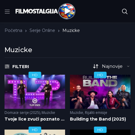
Početna
Serije Online
Muzicke
Muzicke
FILTERI
HD
HD
Domace serije (2025)
,
Muzicke
Muzicke
,
Rijaliti emisije
Tvoje lice zvuči poznato (2024)
Building the Band (2025)
HD
HD