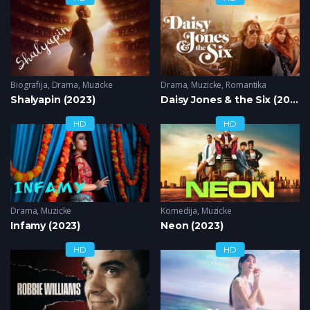
Biografija
,
Drama
,
Muzicke
Drama
,
Muzicke
,
Romantika
Shalyapin (2023)
Daisy Jones & the Six (2023)
HD
HD
Drama
,
Muzicke
Komedija
,
Muzicke
Infamy (2023)
Neon (2023)
HD
HD