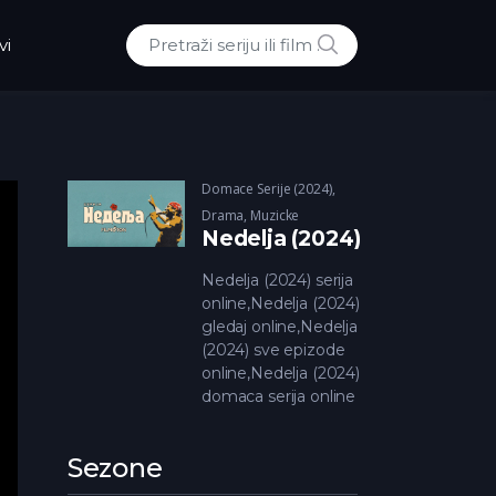
POTRAZI
vi
Traži:
Domace Serije (2024)
,
Drama
,
Muzicke
Nedelja (2024)
Nedelja (2024) serija
online,Nedelja (2024)
gledaj online,Nedelja
(2024) sve epizode
online,Nedelja (2024)
domaca serija online
Sezone