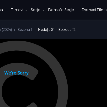
na
Filmovi
Serije
Domaće Serije
Domaci Filmo
a (2024)
Sezona 1
Nedelja S1 – Epizoda 12