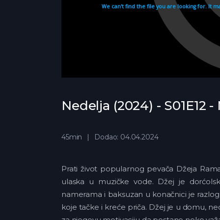
Nedelja (2024) - S01E12 -
45min
Dodao: 04.04.2024
Prati život popularnog pevača Džeja Ram
ulaska u muzičke vode. Džej je dorćolsk
namerama i baksuzan u konačnici je razlo
koje tačke i kreće priča. Džej je u domu, n
za njegovu motivaciju da postane neko važ