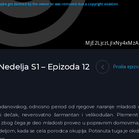
 Nedelja S1 – Epizoda 12
Prošla epiz
adanovskog, odnosno period od njegove naranije mladosti 
i dečak, neverovatno šarmantan i velikodušan. Plemenit
g zbog čega je deo mladosti proveo u popravnim domovima, 
edeljom, kada se cela porodica okuplja. Potisnuta tuga je oki
an.