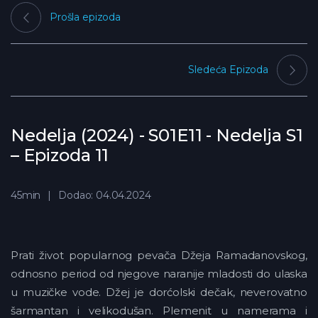
Prošla epizoda
Sledeća Epizoda
Nedelja (2024) - S01E11 - Nedelja S1
– Epizoda 11
45min
Dodao: 04.04.2024
Prati život popularnog pevača Džeja Ramadanovskog,
odnosno period od njegove naranije mladosti do ulaska
u muzičke vode. Džej je dorćolski dečak, neverovatno
šarmantan i velikodušan. Plemenit u namerama i