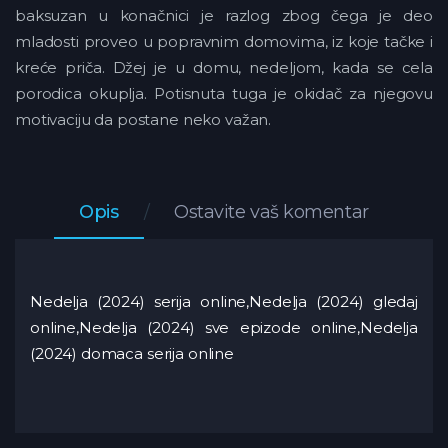
baksuzan u konačnici je razlog zbog čega je deo
mladosti proveo u popravnim domovima, iz koje tačke i
kreće priča. Džej je u domu, nedeljom, kada se cela
porodica okuplja. Potisnuta tuga je okidač za njegovu
motivaciju da postane neko važan.
Opis
Ostavite vaš komentar
Nedelja (2024) serija online,Nedelja (2024) gledaj
online,Nedelja (2024) sve epizode online,Nedelja
(2024) domaca serija online