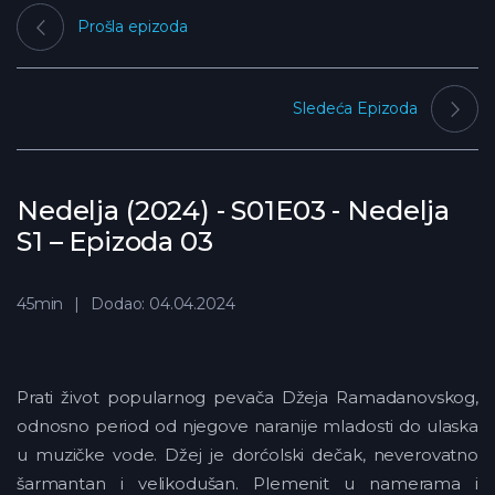
Prošla epizoda
Sledeća Epizoda
Nedelja (2024) - S01E03 - Nedelja
S1 – Epizoda 03
45min
Dodao: 04.04.2024
Prati život popularnog pevača Džeja Ramadanovskog,
odnosno period od njegove naranije mladosti do ulaska
u muzičke vode. Džej je dorćolski dečak, neverovatno
šarmantan i velikodušan. Plemenit u namerama i