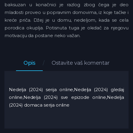
baksuzan u konačnici je razlog zbog čega je deo
mladosti proveo u popravnim domovima, iz koje tačke i
kreće priča. Džej je u domu, nedeljom, kada se cela
porodica okuplja. Potisnuta tuga je okidač za njegovu
motivaciju da postane neko važan.
Opis
Ostavite vaš komentar
Nedelja (2024) serija online,Nedelja (2024) gledaj
online,Nedelja (2024) sve epizode online,Nedelja
(2024) domaca serija online