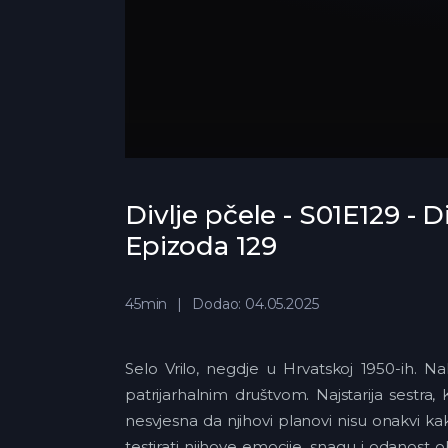
Divlje pčele - S01E129 - Di
Epizoda 129
45min
Dodao: 04.05.2025
Selo Vrilo, negdje u Hrvatskoj 1950-ih. N
patrijarhalnim društvom. Najstarija sestra, 
nesvjesna da njihovi planovi nisu onakvi ka
testirati njihove emocije, snagu i odanost 