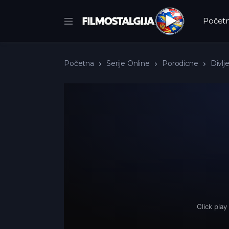
Počet
Početna
Serije Online
Porodicne
Divlj