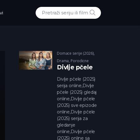
POTRAZI
vi
Traži:
Domace serije (2026)
,
Drama
,
Porodicne
Divlje pčele
Divlje pčele (2025)
serija online,Divlje
pčele (2025) gledaj
online,Divlje pčele
(2025) sve epizode
online,Divlje pčele
(2025) serija za
gledanje
online,Divlje pčele
(2025) online sa