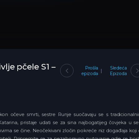
vlje pčele S1 –
Prošla
Sledeća
epizoda
Epizoda
akon očeve smrti, sestre Runje suočavaju se s tradicionaln
Katarina, pristaje udati se za sina najbogatijeg čovjeka u se
kvima se čine. Neočekivani zločin pokreće niz događaja koji
obitelji. Pripremite se za nezaboravno putovanje gdje se bo