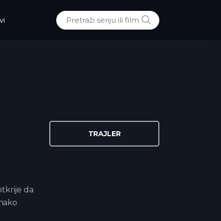
POTRAZI
vi
Traži:
TRAJLER
tkrije da
dnako