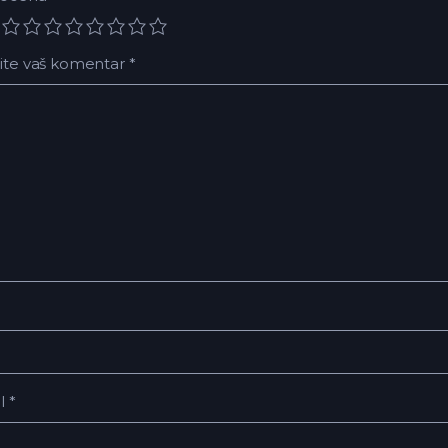
ite vaš komentar
*
il
*