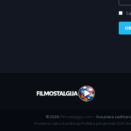
Sa
© 2026
Filmostalgija.com
– Sva prava zadržana
Početna
Uslovi korištenja
Politika privatnosti
DMCA