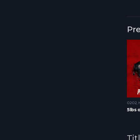
Pr
0202
Tit