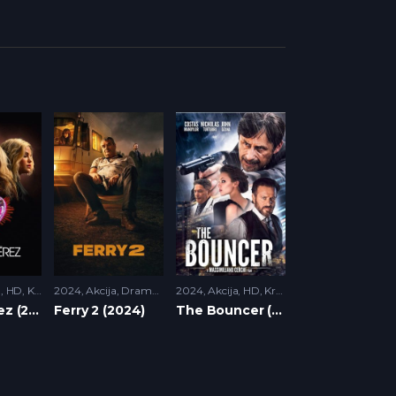
a
,
HD
,
Krimi
2024
,
Muzicki
Akcija
,
Triler
,
Drama
,
HD
2024
,
Krimi
Akcija
,
Triler
,
HD
,
Krimi
,
Triler
Emilia Pérez (2024)
Ferry 2 (2024)
The Bouncer (2024)