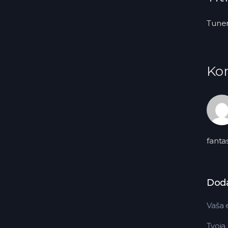
Tuner
Kor
fantas
Doda
Vaša 
Tvoja