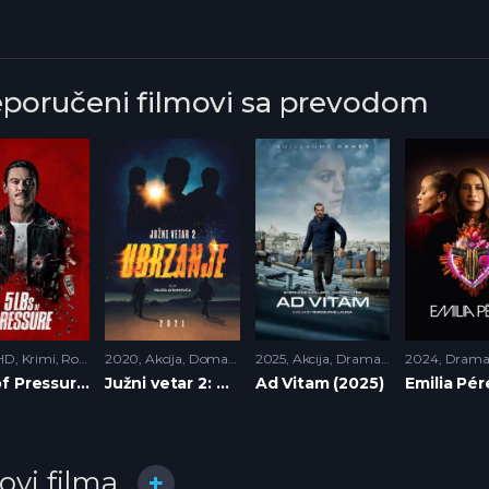
eporučeni filmovi sa prevodom
HD
,
Krimi
,
Romantika
2020
,
Triler
Akcija
,
Domaci filmovi (2021)
2025
Akcija
,
,
HD
Drama
,
Krimi
,
HD
,
Triler
2024
,
Krimi
Dram
5lbs of Pressure (2024)
Južni vetar 2: Ubrzanje (2021)
Ad Vitam (2025)
lovi filma