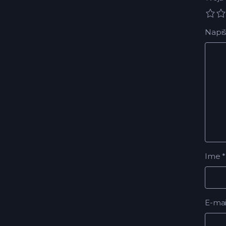
Napiš
Ime
*
E-ma