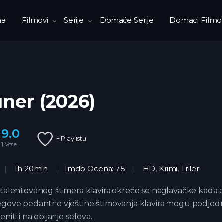
na
Filmovi
Serije
Domaće Serije
Domaci Filmo
ner (2026)
9.0
+ Playlistu
1
Vote
1h 20min
Imdb Ocena: 7.5
HD
,
Krimi
,
Triler
 talentovanog štimera klavira okreće se naglavačke kada o
egove pedantne vještine štimovanja klavira mogu podje
eniti i na obijanje sefova.