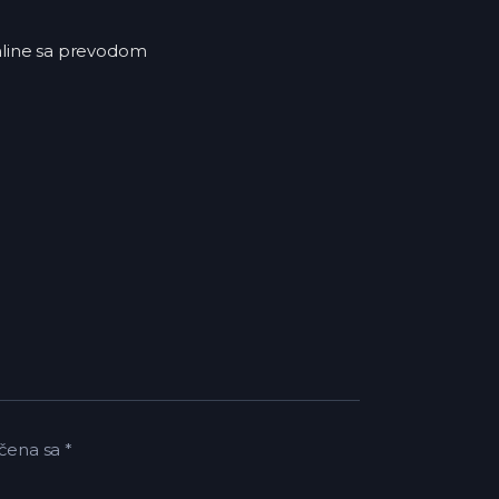
online sa prevodom
čena sa
*