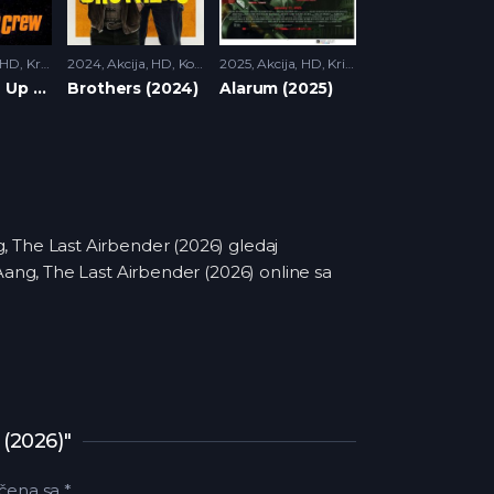
HD
,
Krimi
,
Triler
2024
Akcija
,
HD
,
Komedija
2025
,
Krimi
Akcija
,
HD
,
Krimi
,
Triler
The Clean Up Crew (2024)
Brothers (2024)
Alarum (2025)
, The Last Airbender (2026) gledaj
 Aang, The Last Airbender (2026) online sa
 (2026)"
čena sa
*