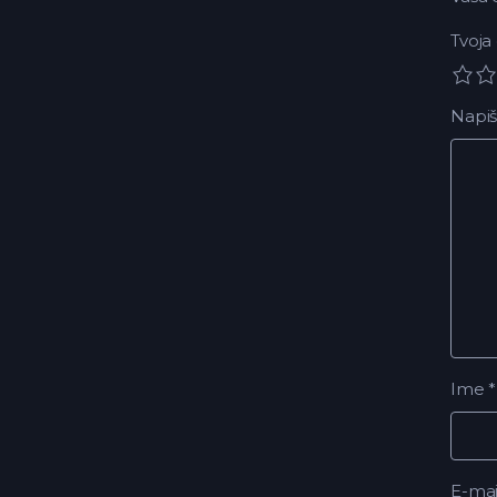
Tvoja
Napiš
Ime
*
E-ma