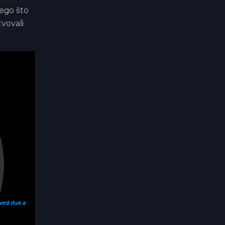
nego što
tvovali