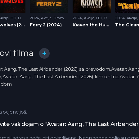
kcija
,
HD
,
Horor
,
2024
Triler
Akcija
,
Drama
,
HD
2024
,
Krimi
Akcija
,
Triler
,
HD
,
Triler
2024
Akcija
,
Werewolves (2024)
Ferry 2 (2024)
Kraven the Hunter (2024)
lovi filma
r: Aang, The Last Airbender (2026) sa prevodom,Avatar: Aang
e,Avatar: Aang, The Last Airbender (2026) film online,Avatar:
odom
ocjene još.
vite vaš dojam o "Avatar: Aang, The Last Airbender
email adresa neće biti objavljivana.
Neophodna polja su ozna