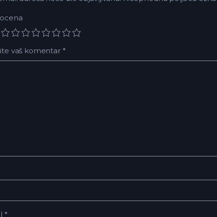
 ocena
ite vaš komentar
*
il
*