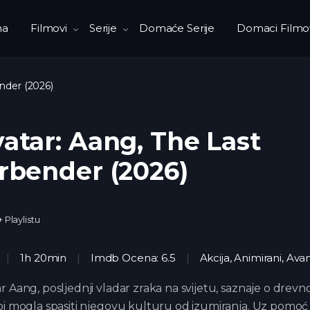
na
Filmovi
Serije
Domaće Serije
Domaci Filmo
ender (2026)
atar: Aang, The Last
rbender (2026)
+ Playlistu
1h 20min
Imdb Ocena: 6.5
Akcija
,
Animirani
,
Avan
r Aang, posljednji vladar zraka na svijetu, saznaje o drevn
bi mogla spasiti njegovu kulturu od izumiranja. Uz pomoć