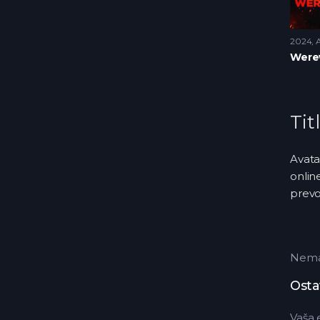
2024
A
Tit
Avata
onlin
prev
Nema 
Osta
Vaša 