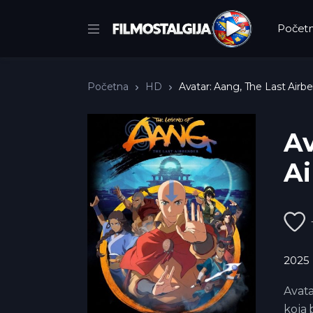
Počet
Početna
HD
Avatar: Aang, The Last Airb
Av
Ai
2025
Avata
koja 