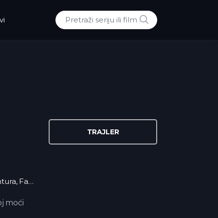
POTRAZI
vi
Traži:
TRAJLER
tura
,
Fantazija
,
HD
oj moći