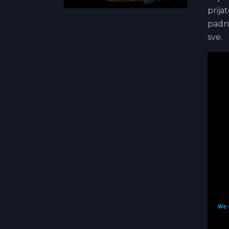
prija
padne
sve.