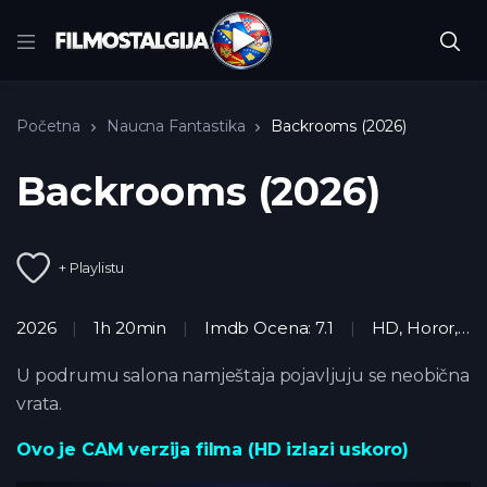
Početna
Naucna Fantastika
Backrooms (2026)
Backrooms (2026)
+ Playlistu
2026
1h 20min
Imdb Ocena: 7.1
HD
,
Horor
,
Mis
U podrumu salona namještaja pojavljuju se neobična
vrata.
Ovo je CAM verzija filma (HD izlazi uskoro)