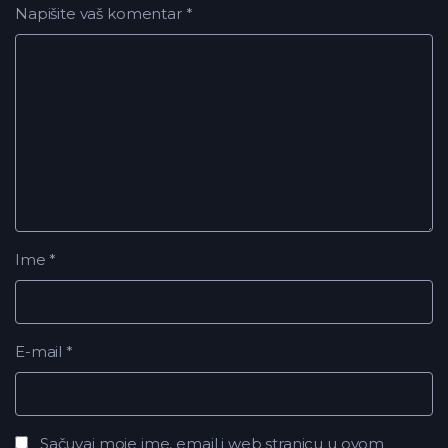
Napišite vaš komentar
*
Ime
*
E-mail
*
Sačuvaj moje ime, email i web stranicu u ovom