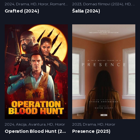
2024
Drama
,
HD
,
Horor
,
Romantika
,
Triler
2023
Domaci filmovi (2024)
,
HD
,
Hor
Grafted (2024)
Šalša (2024)
2024
Akcija
,
Avantura
,
HD
,
Horor
2025
Drama
,
HD
,
Horor
Operation Blood Hunt (2024)
Presence (2025)