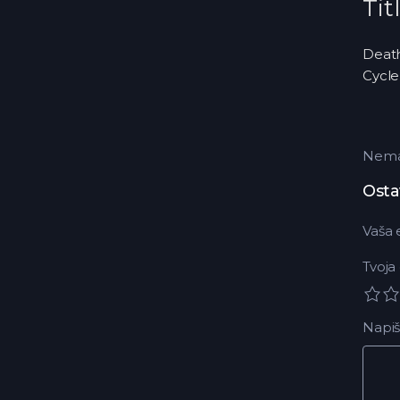
Tit
Death
Cycle
Nema 
Osta
Vaša 
Tvoja
Napiš