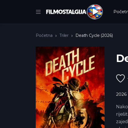
Počet
Početna
Triler
Death Cycle (2026)
De
2026
Nakon
riješ
zajed