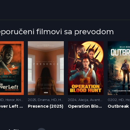
eporučeni filmovi sa prevodom
HD
,
Horor
,
Krimi
2025
Drama
,
HD
,
Horor
2024
Akcija
,
Avantura
,
HD
0202
,
Horor
HD
,
Ho
He Never Left (2024)
Presence (2025)
Operation Blood Hunt (2024)