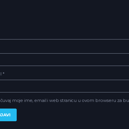
il
*
čuvaj moje ime, email i web stranicu u ovom browseru za 