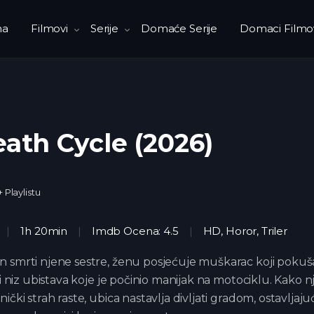
na
Filmovi
Serije
Domaće Serije
Domaci Filmo
ath Cycle (2026)
+ Playlistu
1h 20min
Imdb Ocena: 4.5
HD
,
Horor
,
Triler
 smrti njene sestre, ženu posjećuje muškarac koji pokuš
iti niz ubistava koje je počinio manijak na motociklu. Kako n
nički strah raste, ubica nastavlja divljati gradom, ostavljajuć