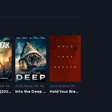
ror
,
Misterija
2025
,
Triler
Akcija
,
HD
,
Horor
,
Triler
2024
Drama
,
HD
,
Horor
,
Triler
Outbreak (2024)
Into the Deep (2025)
Hold Your Breath (2024)