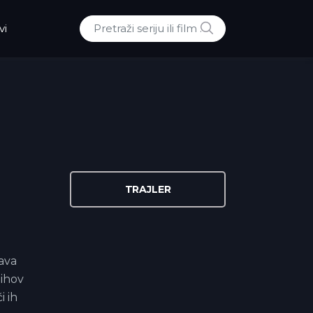
POTRAZI
vi
Traži:
TRAJLER
ava
jihov
i ih