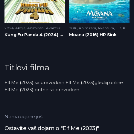
2024
Akcija
,
Animirani
,
Avantura
,
HD
2016
,
Porodicni
Animirani
,
Avantura
,
HD
,
Komedija
Kung Fu Panda 4 (2024) HR Sink
Moana (2016) HR Sink
Titlovi filma
Elf Me (2023) sa prevodom Elf Me (2023)gledaj online
Elf Me (2023) online sa prevodom
Nema ocjene još.
Ostavite vaš dojam o "Elf Me (2023)"