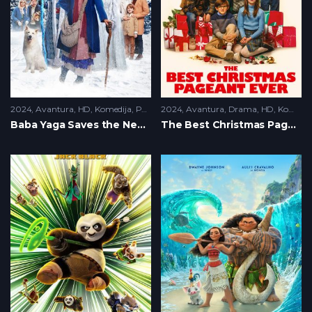
2024
Avantura
,
HD
,
Komedija
,
Porodicni
2024
Avantura
,
Drama
,
HD
,
Komedija
Baba Yaga Saves the New Year (2024)
The Best Christmas Pageant Ever (2024)