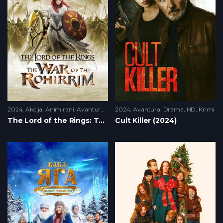
2024
Akcija
,
Animirani
,
Avantura
,
HD
2024
Avantura
,
Drama
,
HD
,
Krimi
The Lord of the Rings: The War of the Rohirrim (2024)
Cult Killer (2024)