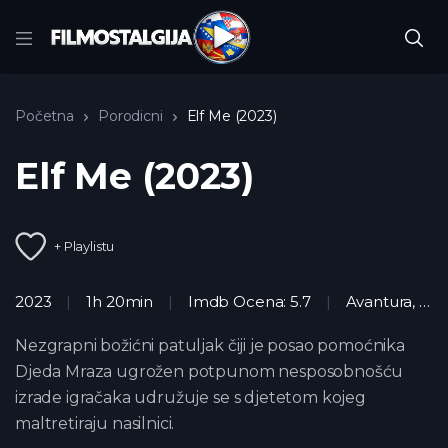
Početna
Porodicni
Elf Me (2023)
Elf Me (2023)
+ Playlistu
2023
1h 20min
Imdb Ocena: 5.7
Avantura
,
Fan
Nezgrapni božićni patuljak čiji je posao pomoćnika
Djeda Mraza ugrožen potpunom nesposobnošću
izrade igračaka udružuje se s djetetom kojeg
maltretiraju nasilnici.