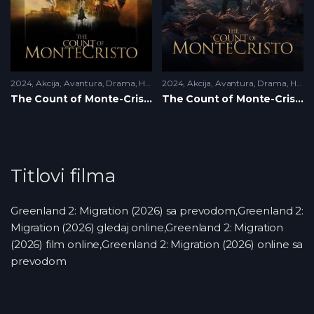
2024
Akcija
,
Avantura
,
Drama
,
HD
,
Romantika
2024
Akcija
,
Triler
,
Avantura
,
Drama
,
HD
,
H
The Count of Monte-Cristo (2024)
The Count of Monte-Cristo (2024)
Titlovi filma
Greenland 2: Migration (2026) sa prevodom,Greenland 2:
Migration (2026) gledaj online,Greenland 2: Migration
(2026) film online,Greenland 2: Migration (2026) online sa
prevodom