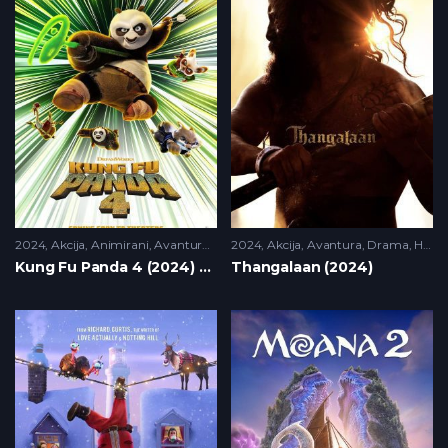
2024
Akcija
,
Animirani
,
Avantura
,
HD
2024
,
Porodicni
Akcija
,
Avantura
,
Drama
,
HD
Kung Fu Panda 4 (2024) HR Sink
Thangalaan (2024)