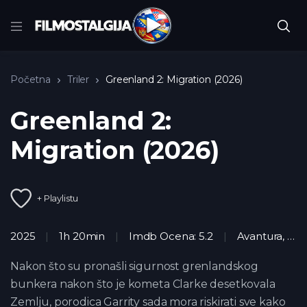
Početna
Triler
Greenland 2: Migration (2026)
Greenland 2:
Migration (2026)
+ Playlistu
2025
1h 20min
Imdb Ocena: 5.2
Avantura
,
HD
Nakon što su pronašli sigurnost grenlandskog
bunkera nakon što je kometa Clarke desetkovala
Zemlju, porodica Garrity sada mora riskirati sve kako