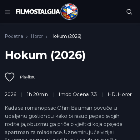
Početna
Horor
Hokum (2026)
Hokum (2026)
+ Playlistu
2026
1h 20min
Imdb Ocena: 7.3
HD
,
Horor
Kada se romanopisac Ohm Bauman povuče u
udaljenu gostionicu kako bi rasuo pepeo svojih
roditelja, obuzmu ga priče o vještici koja opsjeda
apartman za mladence. Uznemirujuće vizije i