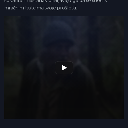
šokantan nestanak prisiljavaju ga da se suoči s
mračnim kutcima svoje prošlosti.