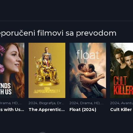
eporučeni filmovi sa prevodom
Drama
,
HD
,
Romantika
2024
Biografija
,
Drama
,
2024
HD
,
Historija
Drama
,
HD
,
Romantika
2024
Avant
It Ends with Us (2024)
The Apprentice (2024)
Float (2024)