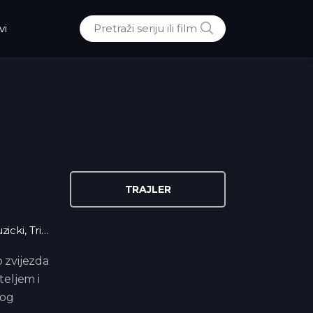
POTRAZI
vi
Traži:
TRAJLER
zicki
,
Triler
 zvijezda
teljem i
kog