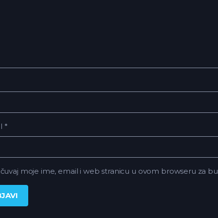
il
*
čuvaj moje ime, email i web stranicu u ovom browseru za 