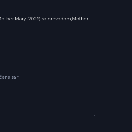
e,Mother Mary (2026) sa prevodom,Mother
čena sa
*