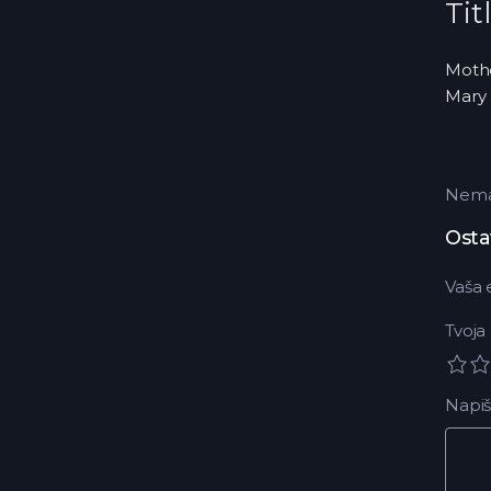
Tit
Mothe
Mary 
Nema 
Osta
Vaša 
Tvoja
Napiš