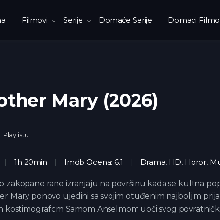
na
Filmovi
Serije
Domaće Serije
Domaci Filmo
ther Mary (2026)
+ Playlistu
1h 20min
Imdb Ocena: 6.1
Drama
,
HD
,
Horor
,
Mu
 zakopane rane izranjaju na površinu kada se kultna pop
r Mary ponovo ujedini sa svojim otuđenim najboljim prija
im kostimografom Samom Anselmom uoči svog povratnič