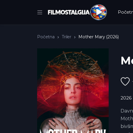
Počet
Početna
Triler
Mother Mary (2026)
Mo
2026
Davno
Mothe
bivš