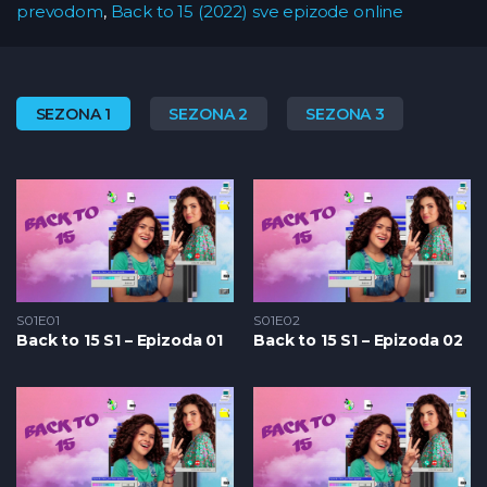
prevodom
,
Back to 15 (2022) sve epizode online
SEZONA 1
SEZONA 2
SEZONA 3
S01E01
S01E02
Back to 15 S1 – Epizoda 01
Back to 15 S1 – Epizoda 02