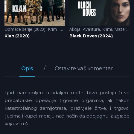
Domace serije (2020)
,
Krimi
,
Triler
Akcija
,
Avantura
,
Krimi
,
Misterija
,
Klan (2020)
Black Doves (2024)
Opis
Ostavite vaš komentar
Ljudi namamljeni u udaljeni motel brzo postaju žrtve
predatorske operacije trgovine organima, ali nakon
katastrofalnog zemljotresa, preživjele žrtve, i trgovci
ljudima i kupci, moraju naći način da pobjegnu iz zgrade
koja se ruši.