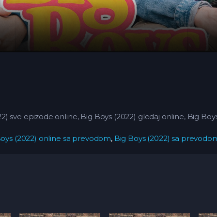
2) sve epizode online, Big Boys (2022) gledaj online, Big Bo
Boys (2022) online sa prevodom
,
Big Boys (2022) sa prevodo