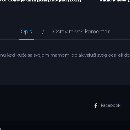
 of College Girls (2021)
Hotel Beograd (2022)
Radio Mileva (
Opis
Ostavite vaš komentar
godinu kod kuće sa svojom mamom, oplakivajući svog oca, ali d
Facebook
.