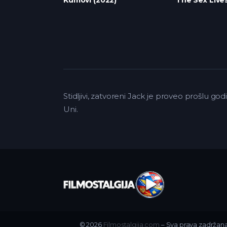
ti (2022)
Kumovi (2022)
The Sex Lives
Stidljivi, zatvoreni Jack je proveo prošlu 
Uni.
© 2026
Filmostalgija.com
– Sva prava zadržana