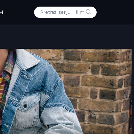
POTRAZI
vi
Traži: