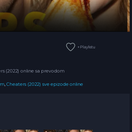
+ Playlistu
ers (2022) online sa prevodom
om
,
Cheaters (2022) sve epizode online