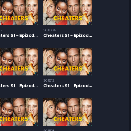
5
S01E06
Cheaters S1 – Epizoda 05
Cheaters S1 – Epizoda 06
S01E12
Cheaters S1 – Epizoda 11
Cheaters S1 – Epizoda 12
7
S01E18