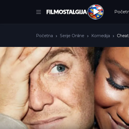
Počet
Početna
Serije Online
Komedija
Cheat