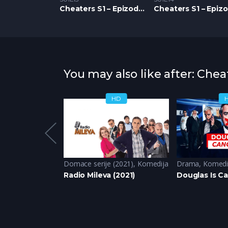
Cheaters S1 – Epizoda 13
You may also like after: Chea
HD
HD
ija
,
Krimi
Domace serije (2021)
,
Komedija
Drama
,
Komedi
2024)
Radio Mileva (2021)
Douglas Is Ca