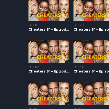
S01E01
S01E02
Cheaters S1 – Epizoda 01
S01E07
S01E08
Cheaters S1 – Epizoda 07
S01E13
S01E14