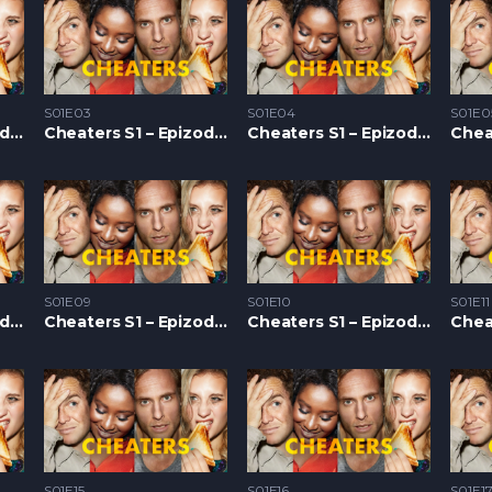
S01E03
S01E04
S01E0
Cheaters S1 – Epizoda 02
Cheaters S1 – Epizoda 03
Cheaters S1 – Epizoda 04
S01E09
S01E10
S01E11
Cheaters S1 – Epizoda 08
Cheaters S1 – Epizoda 09
Cheaters S1 – Epizoda 10
S01E15
S01E16
S01E1