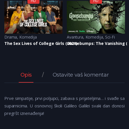
HD
HD
Komedija
Drama
,
Komedija
Avantura
,
Komedija
,
Sci-Fi
The Sex Lives of College Girls (2021)
Goosebumps: The Vanishing (
Opis
Ostavite vaš komentar
Prve simpatije, prvi poljupci, zabava s prijateljima… i svađe sa
suparnicima. U osnovnoj školi Galileo Galilei svaki dan donosi
pregršt iznenađenja!