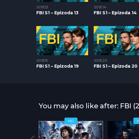
S01E13
S01E14
FBI S1 – Epizoda 13
FBI S1 – Epizoda 14
S01E19
S01E20
FBI S1 – Epizoda 19
FBI S1 – Epizoda 20
You may also like after: FBI (
HD
HD