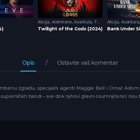
a
Akcija
,
Animirane
,
Avantura
,
Fantazija
Akcija
,
Sci-Fi
,
Avantura
4)
Twilight of the Gods (2024)
Bank Under S
Opis
Ostavite vaš komentar
ambenu zgradu, specijalni agenti Maggie Bell i Omar Adom
uparničkih bandi – sve dok njihovi glavni osumnjičenici nisu b