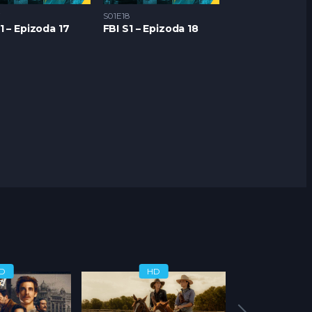
7
S01E18
1 – Epizoda 17
FBI S1 – Epizoda 18
D
HD
H