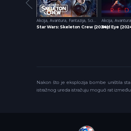
ma
,
Misterija
Akcija
,
Avantura
,
Fantazija
,
Sci-Fi
Akcija
,
Avantur
 (2020)
Star Wars: Skeleton Crew (2024)
Red Eye (202
Nakon što je eksplozija bombe uništila st
istražnog ureda istražuju mogući rat između s