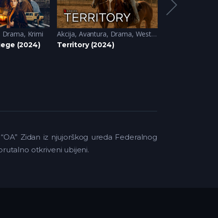
,
Drama
,
Krimi
Akcija
,
Avantura
,
Drama
,
Western
Akcija
,
Animirane
iege (2024)
Territory (2024)
Secret Level (
 “OA” Zidan iz njujorškog ureda Federalnog
rutalno otkriveni ubijeni.