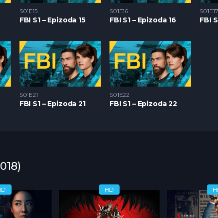
S01E15
S01E16
S01E1
FBI S1 – Epizoda 15
FBI S1 – Epizoda 16
FBI S
S01E21
S01E22
FBI S1 – Epizoda 21
FBI S1 – Epizoda 22
2018)
HD
HD
H