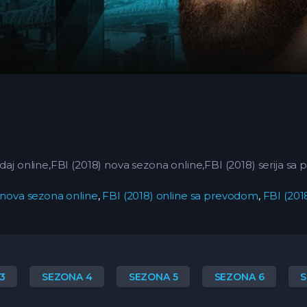
edaj online,FBI (2018) nova sezona online,FBI (2018) serija 
 nova sezona online
,
FBI (2018) online sa prevodom
,
FBI (201
3
SEZONA 4
SEZONA 5
SEZONA 6
S