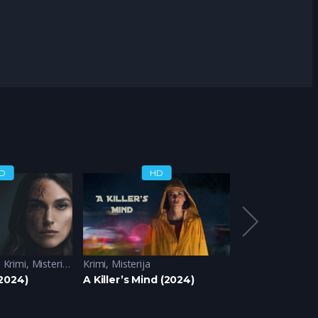
D
HD
H
,
Krimi
,
Misterija
,
Triler
Krimi
,
Misterija
Avantura
,
Drama
2024)
A Killer’s Mind (2024)
S.W.A.T. / SWA