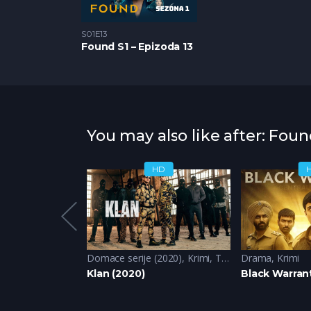
S01E13
Found S1 – Epizoda 13
You may also like after: Foun
HD
HD
Domace serije (2020)
,
Krimi
,
Triler
Drama
,
Krimi
ack (2024)
Klan (2020)
Black Warrant