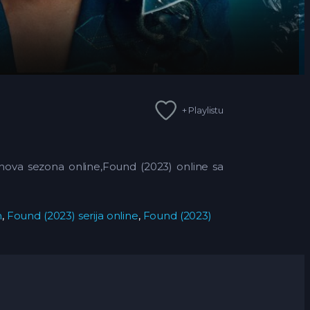
+ Playlistu
 nova sezona online,Found (2023) online sa
m
,
Found (2023) serija online
,
Found (2023)