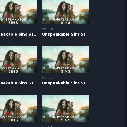
5
S01E06
Unspeakable Sins S1 – Epizoda 05
Unspeakable Sins S1 – Epizoda 06
S01E12
Unspeakable Sins S1 – Epizoda 11
Unspeakable Sins S1 – Epizoda 12
7
S01E18