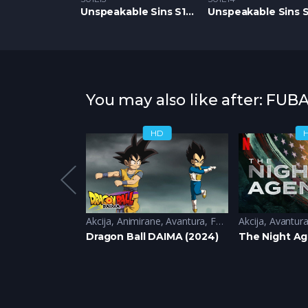
Unspeakable Sins S1 – Epizoda 13
You may also like after: FUBA
HD
HD
a
,
Krimi
,
Misterija
,
Triler
Akcija
,
Animirane
,
Avantura
,
Fantazija
Akcija
,
Komedija
,
Avantur
,
S
(2024)
Dragon Ball DAIMA (2024)
The Night Ag