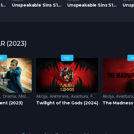
Unspeakable Sins S1 – Epizoda 14
Unspeakable Sins S1 – Epizoda 15
Unspeakable Sins S1 – Epizoda 16
R (2023)
HD
HD
H
a
ci-Fi
,
Drama
,
Misterija
Akcija
,
Animirane
,
Avantura
,
Fantazija
Akcija
,
Sci-Fi
,
Avantura
ent (2023)
Twilight of the Gods (2024)
The Madness 