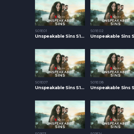
S01E01
S01E02
Unspeakable Sins S1 – Epizoda 01
S01E07
S01E08
Unspeakable Sins S1 – Epizoda 07
S01E13
S01E14