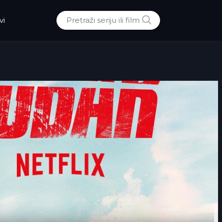
POTRAZI
vi
Traži: