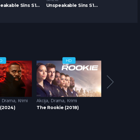
Unspeakable Sins S1 – Epizoda 17
Unspeakable Sins S1 – Epizoda 18
D
HD
H
,
Drama
,
Krimi
Akcija
,
Drama
,
Krimi
Akcija
,
Domace se
(2024)
The Rookie (2018)
Državni Službe