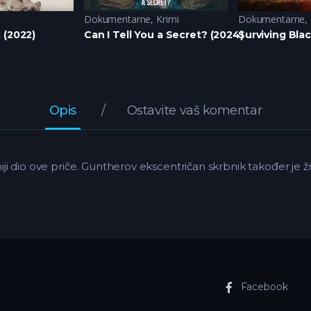
Dokumentarne
,
Krimi
Dokumentarne
,
 (2022)
Can I Tell You a Secret? (2024)
Surviving Bla
Opis
Ostavite vaš komentar
dniji dio ove priče. Guntherov ekscentričan skrbnik također je ž
Facebook