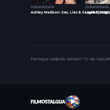
,
Krimi
Dokumentarne
Dokumentarne
024)
Ashley Madison: Sex, Lies & Scandal (2024)
Light & Magic
Pas koji je naslijedio zakladu? To nije najču