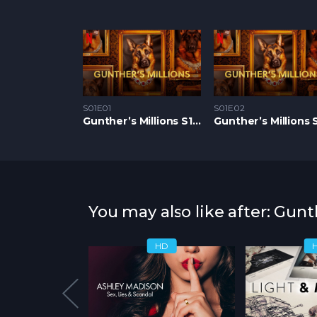
S01E01
S01E02
Gunther’s Millions S1 – Epizoda 01
You may also like after: Gunth
HD
HD