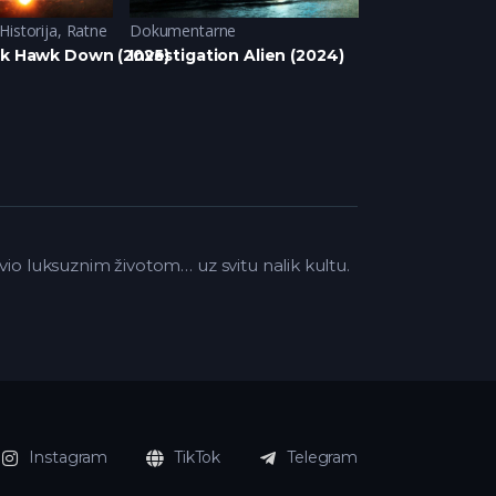
Historija
,
Ratne
Dokumentarne
Dokumentarne
ck Hawk Down (2025)
Investigation Alien (2024)
Countdown: Pa
ivio luksuznim životom… uz svitu nalik kultu.
Instagram
TikTok
Telegram