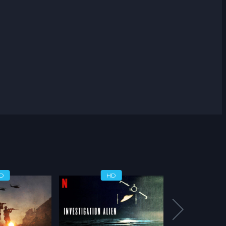
D
HD
H