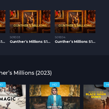
S01E03
S01E04
Gunther’s Millions S1 – Epizoda 02
Gunther’s Millions S1 – Epizoda 03
Gunther’s Millions S1 – Epizoda 04
er’s Millions (2023)
HD
HD
H