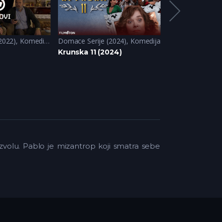
2022)
,
Komedija
,
Krimi
Domace Serije (2024)
,
Komedija
Komedija
)
Krunska 11 (2024)
Georgie & Mand
ozvolu. Pablo je mizantrop koji smatra sebe