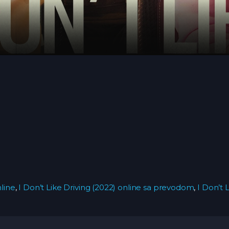
nline
,
I Don’t Like Driving (2022) online sa prevodom
,
I Don’t 