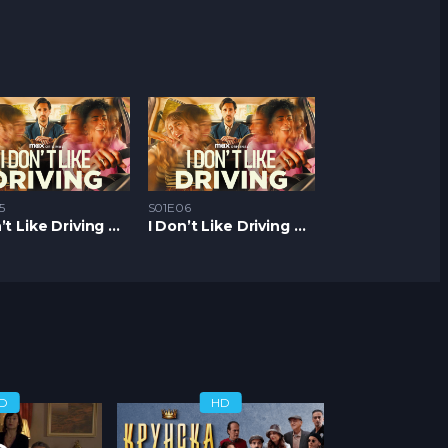
5
S01E06
I Don’t Like Driving S1 – Epizoda 05
I Don’t Like Driving S1 – Epizoda 06
D
HD
H