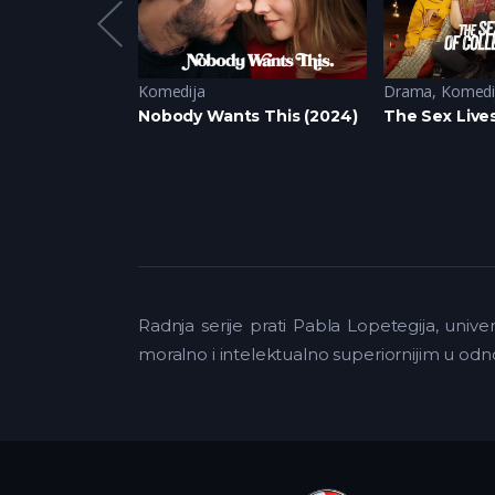
i
Komedija
Drama
,
Komedi
 Inside (2024)
Nobody Wants This (2024)
The Sex Lives
Radnja serije prati Pabla Lopetegija, univ
moralno i intelektualno superiornijim u od