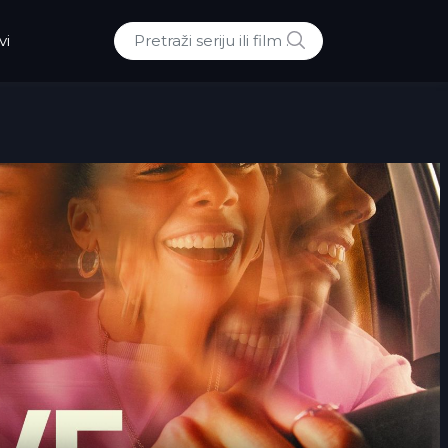
POTRAZI
vi
Traži: