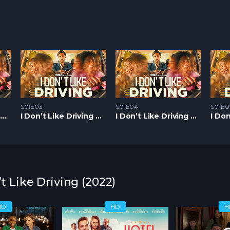
S01E03
S01E04
S01E0
I Don’t Like Driving S1 – Epizoda 02
I Don’t Like Driving S1 – Epizoda 03
I Don’t Like Driving S1 – Epizoda 04
’t Like Driving (2022)
HD
HD
H