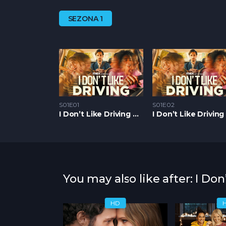
SEZONA 1
S01E01
S01E02
I Don’t Like Driving S1 – Epizoda 01
You may also like after: I Don
HD
HD