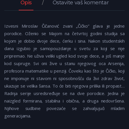
Opis
Ostavite vaš komentar
Izvesni Miroslav Čičanović zvani „Čičko” glava je jedne
porodice. Oženio se Majom na četvrtoj godini studija sa
kojom je dobio dvoje dece, ćerku i sina. Nakon studentskih
dana izgubio je samopouzdanje u svetu za koji se nije
pripremao. Ne uživa veliki ugled kod svoje dece, a još manje
kod supruge. Svi oni žive u stanu njegovog oca Arsenija,
profesora matematike u penziji. Čoveku kao što je Čičko, koji
ne imponuje ni stavom ni sposobnošću da živi zdrav život,
ukazuje se velika šansa. To će biti njegova prilika ili propast…
Radnja serije usredsređuje se na dve porodice. Jedna je
naizgled formirana, stabilna i obična, a druga nedovršena.
Njihove sudbine povezaće se zahvaljujući mladim
generacijama.