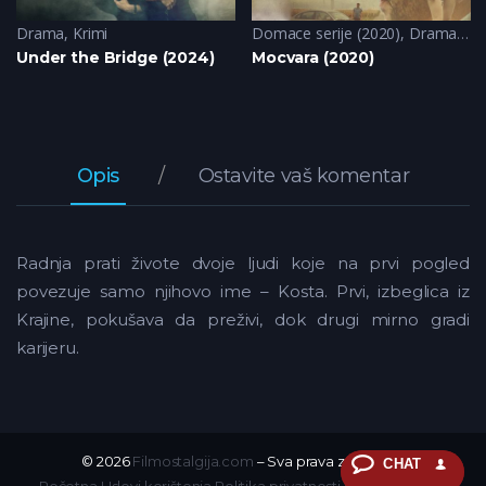
Drama
,
Krimi
Domace serije (2020)
,
Drama
,
Kr
Under the Bridge (2024)
Mocvara (2020)
Opis
Ostavite vaš komentar
Radnja prati živote dvoje ljudi koje na prvi pogled
povezuje samo njihovo ime – Kosta. Prvi, izbeglica iz
Krajine, pokušava da preživi, dok drugi mirno gradi
karijeru.
© 2026
Filmostalgija.com
– Sva prava zadržana.
CHAT