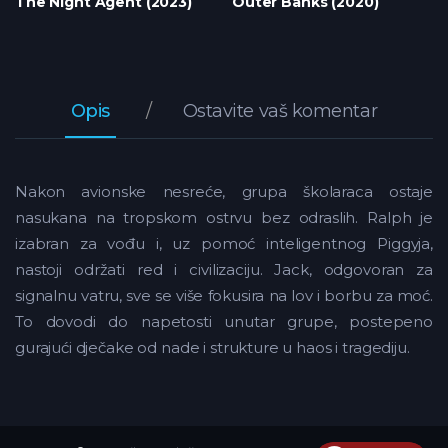
The Night Agent (2023)
Outer Banks (2020)
Opis
Ostavite vaš komentar
Nakon avionske nesreće, grupa školaraca ostaje
nasukana na tropskom ostrvu bez odraslih. Ralph je
izabran za vođu i, uz pomoć inteligentnog Piggyja,
nastoji održati red i civilizaciju. Jack, odgovoran za
signalnu vatru, sve se više fokusira na lov i borbu za moć.
To dovodi do napetosti unutar grupe, postepeno
gurajući dječake od nade i strukture u haos i tragediju.