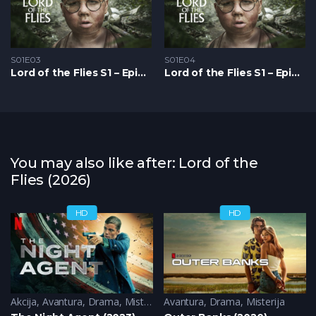
S01E03
S01E04
Lord of the Flies S1 – Epizoda 03
Lord of the Flies S1 – Epizoda 04
You may also like after: Lord of the
Flies (2026)
HD
HD
Akcija
,
Avantura
,
Drama
,
Misterija
Avantura
,
Drama
,
Misterija