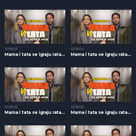
S01E03
S01E04
Mama i tata se igraju rata S1 – Epizoda 03
Mama i tata se igraju rata S1 – Epizoda 04
S01E05
S01E06
Mama i tata se igraju rata S1 – Epizoda 05
Mama i tata se igraju rata S1 – Epizoda 06