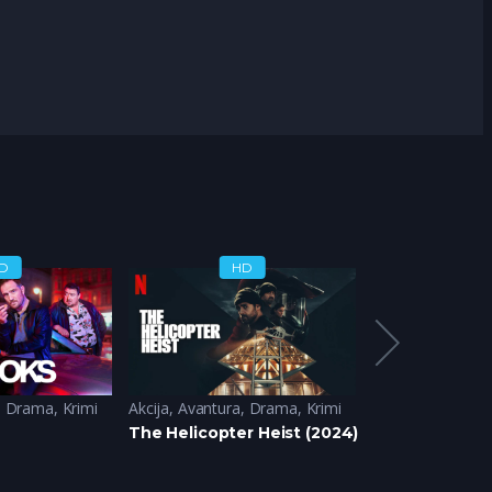
D
HD
H
,
Drama
,
Krimi
Akcija
,
Avantura
,
Drama
,
Krimi
Akcija
,
Animirane
)
The Helicopter Heist (2024)
Tomb Raider: 