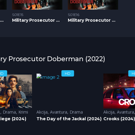
S01E15
S01E16
Military Prosecutor Doberman S1 – Epizoda 14
Military Prosecutor Doberman S1 – Epizoda 15
Military Prosecutor Doberman S1 – Epizoda 16
itary Prosecutor Doberman (2022)
HD
HD
H
a
,
Drama
,
Krimi
Akcija
,
Avantura
,
Drama
Akcija
,
Avantura
iege (2024)
The Day of the Jackal (2024)
Crooks (2024