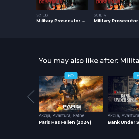
S01E13
S01E14
Military Prosecutor Doberman S1 – Epizoda 13
You may also like after: Mil
HD
HD
ne
,
Avantura
,
Fantazija
Akcija
,
Sci-Fi
,
Avantura
,
Ratne
Akcija
,
Avantur
 (2024)
Paris Has Fallen (2024)
Bank Under S