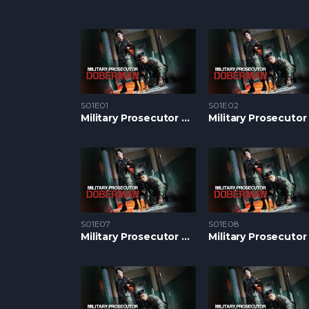
S01E01
S01E02
Military Prosecutor Doberman S1 – Epizoda 01
S01E07
S01E08
Military Prosecutor Doberman S1 – Epizoda 07