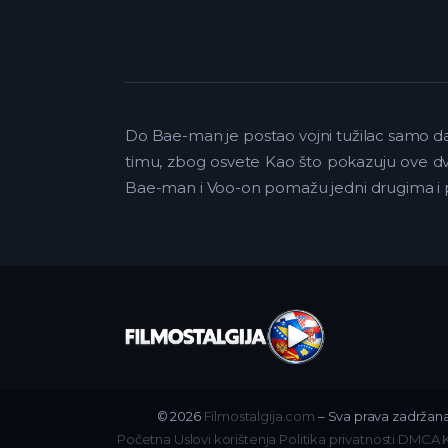
Do Bae-man je postao vojni tužilac samo da
timu, zbog osvete Kao što pokazuju ove dve 
Bae-man i Voo-on pomažu jedni drugima i pos
© 2026
Filmostalgija.com
– Sva prava zadržana
Početna
Uslovi korištenja
Politika privatnosti
DMCA