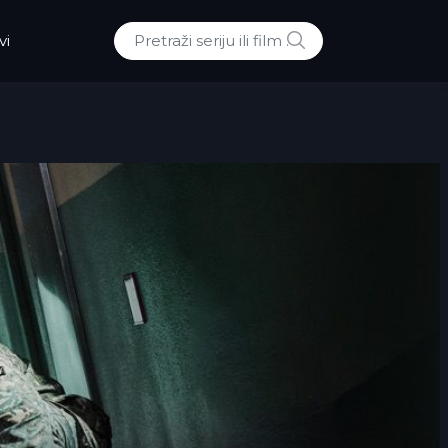
POTRAZI
vi
Traži: