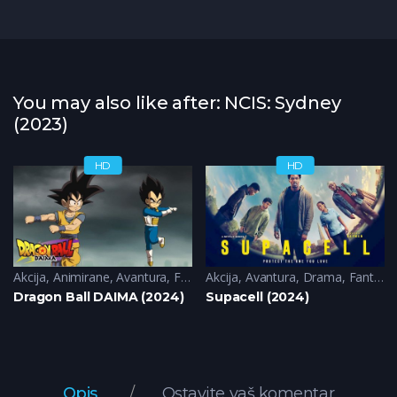
You may also like after: NCIS: Sydney
(2023)
HD
HD
Akcija
,
Animirane
,
Avantura
,
Fantazija
Akcija
,
Komedija
,
Avantura
,
Sci-Fi
,
Drama
,
Fantazija
Dragon Ball DAIMA (2024)
Supacell (2024)
Opis
Ostavite vaš komentar