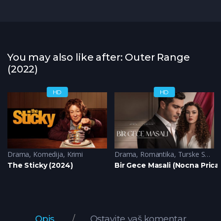
You may also like after: Outer Range
(2022)
HD
HD
Komedija
Drama
,
Komedija
,
Krimi
Drama
,
Romantika
,
Turske Serije
The Sticky (2024)
Bir Gece Masali (Nocna Prica
Opis
Ostavite vaš komentar