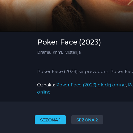
Poker Face (2023)
Drama
,
Krimi
,
Misterija
Poker Face (2023) sa prevodom, Poker Face
Oznaka:
Poker Face (2023) gledaj online
,
Po
online
SEZONA 1
SEZONA 2