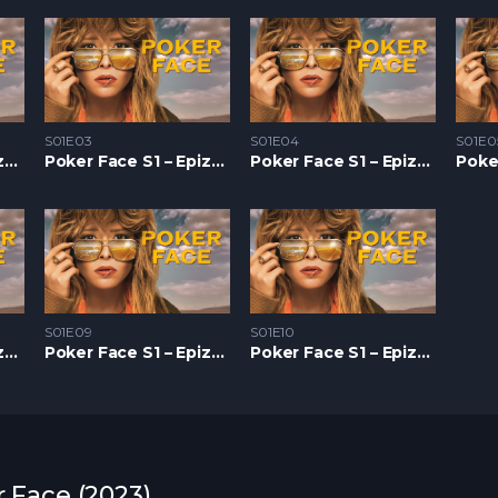
S01E03
S01E04
S01E0
Poker Face S1 – Epizoda 02
Poker Face S1 – Epizoda 03
Poker Face S1 – Epizoda 04
S01E09
S01E10
Poker Face S1 – Epizoda 08
Poker Face S1 – Epizoda 09
Poker Face S1 – Epizoda 10
r Face (2023)