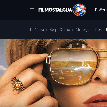
Počet
Početna
Serije Online
Misterija
Poker 