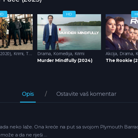
HD
HD
H
(2020)
,
Krimi
,
Triler
Drama
,
Komedija
,
Krimi
Akcija
,
Drama
,
K
Murder Mindfully (2024)
The Rookie (2
Opis
Ostavite vaš komentar
kada neko laže. Ona kreće na put sa svojom Plymouth Barrac
može a da ne riješi …