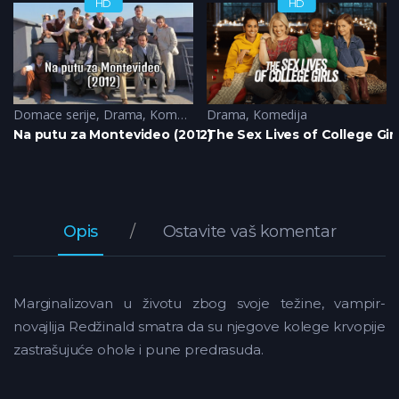
HD
HD
Domace serije
,
Drama
,
Komedija
Drama
,
Komedija
Na putu za Montevideo (2012)
The Sex Lives of College Girl
Opis
Ostavite vaš komentar
Marginalizovan u životu zbog svoje težine, vampir-
novajlija Redžinald smatra da su njegove kolege krvopije
zastrašujuće ohole i pune predrasuda.