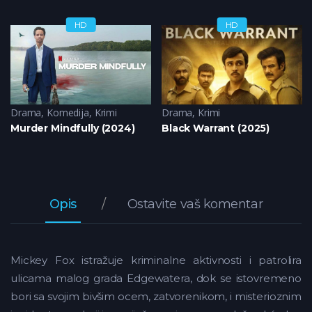
HD
HD
Drama
,
Komedija
,
Krimi
Drama
,
Krimi
Murder Mindfully (2024)
Black Warrant (2025)
Opis
Ostavite vaš komentar
Mickey Fox istražuje kriminalne aktivnosti i patrolira
ulicama malog grada Edgewatera, dok se istovremeno
bori sa svojim bivšim ocem, zatvorenikom, i misterioznim