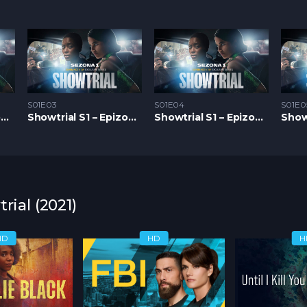
S01E03
S01E04
S01E0
Showtrial S1 – Epizoda 02
Showtrial S1 – Epizoda 03
Showtrial S1 – Epizoda 04
rial (2021)
HD
HD
H