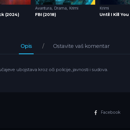
Avantura
,
Drama
,
Krimi
Krimi
ack (2024)
FBI (2018)
Until I Kill Yo
Opis
Ostavite vaš komentar
učajeve ubojstava kroz oči policije, javnosti i sudova.
Facebook