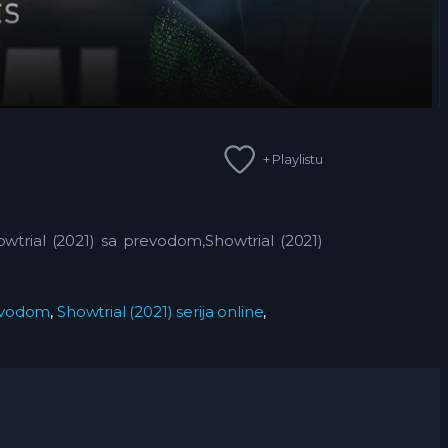
+ Playlistu
howtrial (2021) sa prevodom,Showtrial (2021)
revodom
,
Showtrial (2021) serija online
,