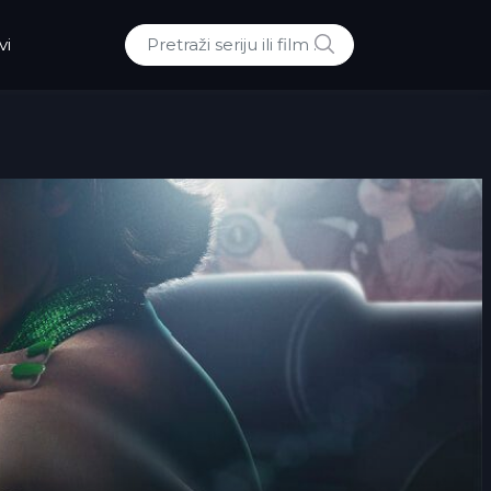
POTRAZI
vi
Traži: