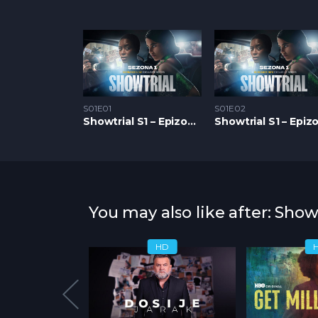
S01E01
S01E02
Showtrial S1 – Epizoda 01
You may also like after: Showt
HD
HD