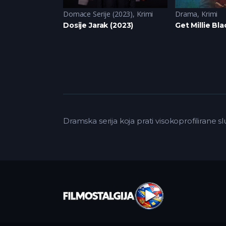
(2024)
,
Drama
,
Krimi
Domace Serije (2023)
,
Triler
,
Krimi
Drama
,
Krimi
)
Dosije Jarak (2023)
Get Millie Bl
Dramska serija koja prati visokoprofilirane sl