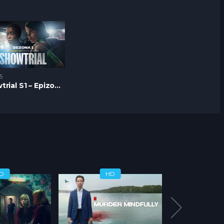
5
Showtrial S1 – Epizoda 05
D
HD
H