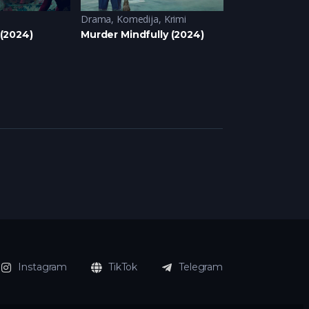
Drama
,
Komedija
,
Krimi
Akcija
,
Domace se
u (2024)
Murder Mindfully (2024)
Ubice mog oca
Instagram
TikTok
Telegram