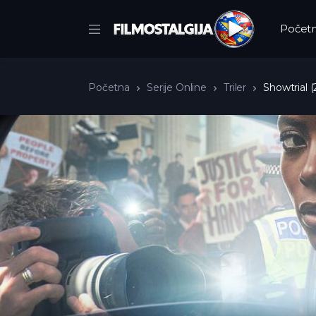
Počet
Početna
Serije Online
Triler
Showtrial (